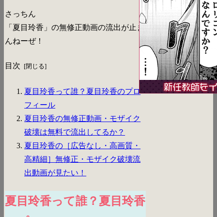
さっちん
「夏目玲香」の無修正動画の流出が止ま
んねーぜ！
目次
夏目玲香って誰？夏目玲香のプロ
フィール
夏目玲香の無修正動画・モザイク
破壊は無料で流出してるか？
夏目玲香の［広告なし・高画質・
高精細］無修正・モザイク破壊流
出動画が見たい！
夏目玲香って誰？夏目玲香