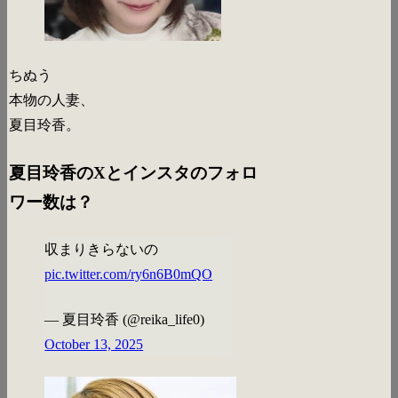
ちぬう
本物の人妻、
夏目玲香。
夏目玲香のXとインスタのフォロ
ワー数は？
収まりきらないの
pic.twitter.com/ry6n6B0mQO
— 夏目玲香 (@reika_life0)
October 13, 2025