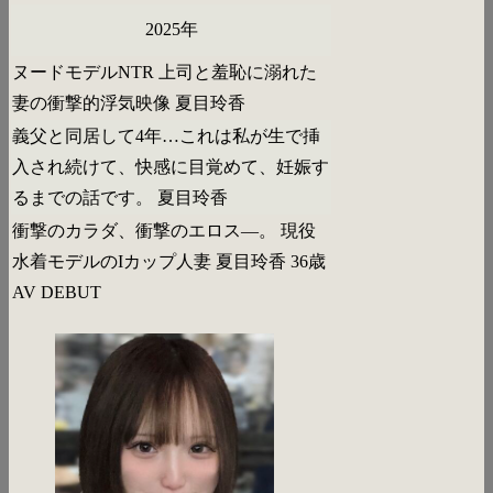
2025年
ヌードモデルNTR 上司と羞恥に溺れた
妻の衝撃的浮気映像 夏目玲香
義父と同居して4年…これは私が生で挿
入され続けて、快感に目覚めて、妊娠す
るまでの話です。 夏目玲香
衝撃のカラダ、衝撃のエロス―。 現役
水着モデルのIカップ人妻 夏目玲香 36歳
AV DEBUT