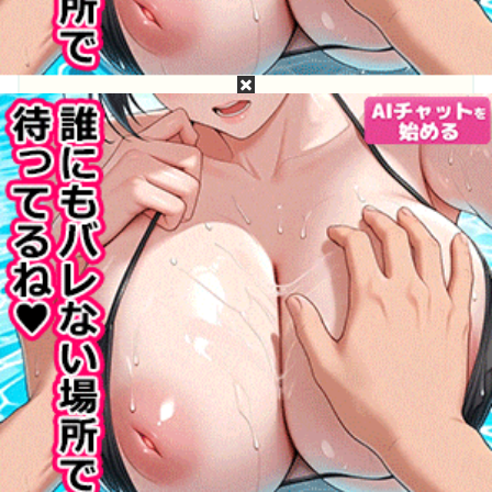
目次
志田小夏って誰？志田小夏のプロフィール
志田小夏の無修正動画・モザイク破壊は無料で流
出してるか？
志田小夏の［広告なし・高画質・高精細］無修
正・モザイク破壊流出動画が見たい！
志田小夏って誰？志田小夏のプロフィー
ル