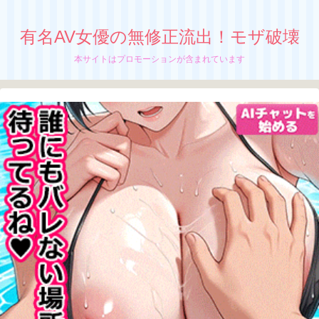
有名AV女優の無修正流出！モザ破壊
本サイトはプロモーションが含まれています
【志田小夏】無修正流出！モザイク破壊！
六十路妻が溺れ乱れ狂っていく
衰え知らずの性欲と瑞々しい性反応、
志田小夏の無修正動画が流出中か！？
ちぬう
「志田小夏」の無修正動画の流出が止まんね
ーぜ！
さっちん