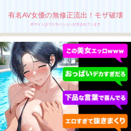
有名AV女優の無修正流出！モザ破壊
本サイトはプロモーションが含まれています
【白岩冬萌】無修正流出！モザイク破壊！
きれいなお姉さんキメセク膣イキ開発姦
足コキでボクのチンポを発散する性欲モンス
ター、
ちぬう
白岩冬萌の無修正動画が流出中か！？
「白岩冬萌」の無修正動画の流出が止まんね
ーぜ！
さっちん