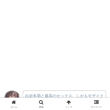
白岩冬萌と最高のセックス。しかもモザイク
破壊か！？
ホーム
検索
トップ
サイドバー
さっちん