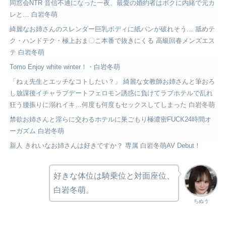
同窓会NTR 音信不通になった一夜、最愛の婚約者はボクに内緒で元カ
レと… 白岩冬萌
綺麗なお姉さんのスレンダー巨乳ボディに紙パンが破れそう… 舐めテ
ク・ハンドテク・極上おま〇こ本番で抜きにくる 高級回春メンズエス
テ 白岩冬萌
Tomo Enjoy white winter！・白岩冬萌
「ねぇ先生とエッチなコトしたい？」 綺麗な女教師お姉さんと筆おろ
し放課後イチャラブデートフェロモン誘惑に負けてラブホテルで乱れ
狂う腰振りに溺れイキ…何度も何度もセックスしてしまった 白岩冬萌
禁欲お姉さんと淫らに交わるホテルに巣ごもり極濃密FUCK24時間オ
ーガズム 白岩冬萌
新人 きれいなお姉さんは好きですか？ 専属 白岩冬萌AV Debut！
好きな体位は騎乗位と対面座位、
白岩冬萌。
ちぬう