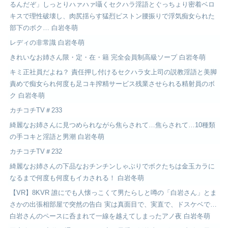
るんだぞ」しっとりハァハァ囁くセクハラ淫語とぐっちょり密着ベロ
キスで理性破壊し、肉尻揺らす猛烈ピストン腰振りで浮気痴女られた
部下のボク… 白岩冬萌
レディの非常識 白岩冬萌
きれいなお姉さん限・定・在・籍 完全会員制高級ソープ 白岩冬萌
キミ正社員だよね？ 責任押し付けるセクハラ女上司の説教淫語と美脚
責めで痴女られ何度も足コキ搾精サービス残業させられる精射員のボ
ク 白岩冬萌
カチコチTV＃233
綺麗なお姉さんに見つめられながら焦らされて…焦らされて…10種類
の手コキと淫語と男潮 白岩冬萌
カチコチTV＃232
綺麗なお姉さんの下品なおチンチンしゃぶりでボクたちは金玉カラに
なるまで何度も何度もイカされる！ 白岩冬萌
【VR】8KVR 誰にでも人懐っこくて男たらしと噂の「白岩さん」とま
さかの出張相部屋で突然の告白 実は真面目で、実直で、ドスケベで…
白岩さんのペースに呑まれて一線を越えてしまったアノ夜 白岩冬萌