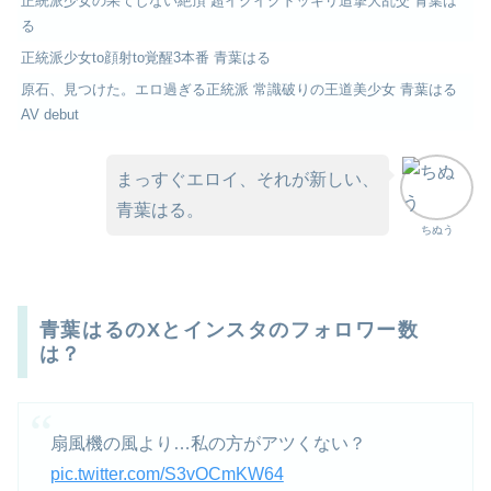
正統派少女の果てしない絶頂 超イクイクドッキリ追撃大乱交 青葉は
る
正統派少女to顔射to覚醒3本番 青葉はる
原石、見つけた。エロ過ぎる正統派 常識破りの王道美少女 青葉はる
AV debut
まっすぐエロイ、それが新しい、
青葉はる。
ちぬう
青葉はるのXとインスタのフォロワー数
は？
扇風機の風より…私の方がアツくない？
pic.twitter.com/S3vOCmKW64