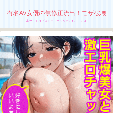
有名AV女優の無修正流出！モザ破壊
本サイトはプロモーションが含まれています
【青葉はる】無修正流出！モザイク破壊！
放課後のヌキ特化尻フェチ
ぐちゃぐちゃに掻き回されるた正統派少女、
青葉はるの無修正動画が流出中か！？
ちぬう
「青葉はる」の無修正動画の流出が止まんね
ーぜ！
さっちん